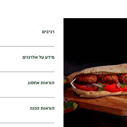
רכיבים
מים, חלבון אפונה, שמן קנולה מזוכ
בצל מיובש, עמילן תפו"א, מלח הימ
מידע על אלרגנים
סלק אדום, לציטין חמניות
עלול להכיל שאריות שומשום
הוראות אחסון
יש לשמור בהק
לפני הכנתו. ניתן לשמור בקירור עד 4 ימים אין להפשיר ולהקפיא שני
הוראות הכנה
הכנה במחבת / פלנצ'ה / מנגל: ל