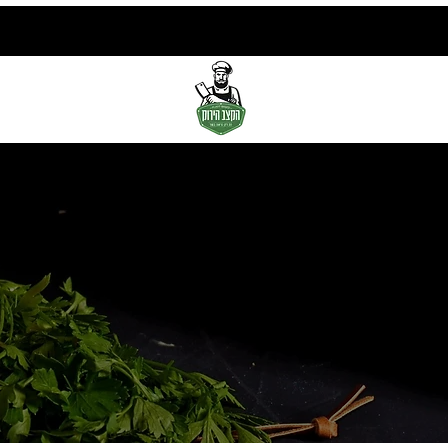
הקצב הירוק
גלריי