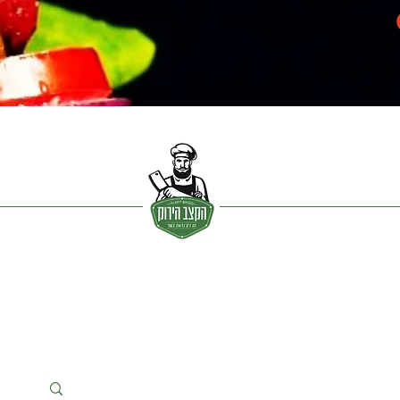
ית |
גלריית מוצרים | נ
קודות מכירה |
המלצות וחדשות |
מתכונים |
אודות
Info@greenbutcher.co.il
|
0543110102