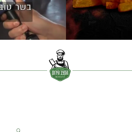
ית |
גלריית מוצרים | נ
קודות מכירה |
המלצות וחדשות |
מתכונים |
אודות
Info@greenbutcher.co.il
|
0543110102