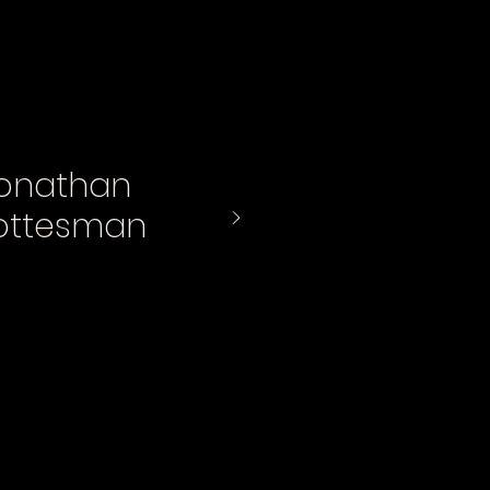
onathan
ottesman