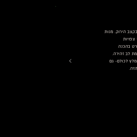
קצב הירוק. מנות
צפויות
רט בהכנה
ת לב זהירה.
מלץ לכולם- גם
זה.