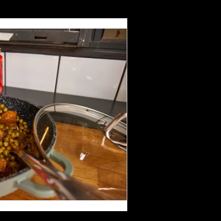
תבשיל קציצות 
מלח..